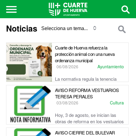
Noticias
Cuarte de Huerva refuerza la
protección animal con una nueva
ordenanza municipal
06/08/2026
Ayuntamiento
La normativa regula la tenencia
responsable, la identificación de mascotas, la convivencia
AVISO REFORMA VESTUARIOS
en espacios públicos, las colonias felinas y el régimen ...
TERESA PERALES
03/08/2026
Cultura
Hoy, 3 de agosto, se inician las
obras de reforma en los vestuarios
de la primera planta de la Piscina Cubierta Teresa Perales.
AVISO CIERRE DEL BULEVAR