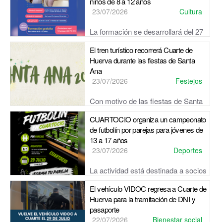
niños de 8 a 12 años
23/07/2026
Cultura
La formación se desarrollará del 27
al 30 de julio, en horario de 10:00 a 12:00 horas, en el
El tren turístico recorrerá Cuarte de
Centro Cívico Cultural de Cuarte de Huerva.
Huerva durante las fiestas de Santa
Ana
23/07/2026
Festejos
Con motivo de las fiestas de Santa
Ana 2026, el Ayuntamiento de Cuarte de Huerva pondrá en
CUARTOCIO organiza un campeonato
funcionamiento el tren turístico los días 23, 24, 25 y 2...
de futbolín por parejas para jóvenes de
13 a 17 años
23/07/2026
Deportes
La actividad está destinada a socios
de CUARTOCIO con edades comprendidas entre los 13 y
El vehículo VIDOC regresa a Cuarte de
los 17 años. Para participar, será necesario formar una pa...
Huerva para la tramitación de DNI y
pasaporte
22/07/2026
Bienestar social