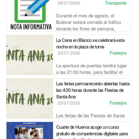
28/07/2026
Transporte
Durante el mes de agosto, el
Bulevar estará cerrado al tráfico
durante los fines de semana,
comenzando los viernes a las 14:00h.
La Cena en Blanco se celebrará esta
noche en la plaza de toros
23/07/2026
Festejos
La apertura de puertas tendrá lugar
a las 21:00 horas, para facilitar el
acceso y la preparación de las mesas antes del comienzo
Las ferias permanecerán abiertas hasta
de la cena.
las 4:30 horas durante las Fiestas de
Santa Ana
23/07/2026
Festejos
Las ferias de las Fiestas de Santa
Ana podrán permanecer abiertas hasta las 4:30 horas de la
Cuarte de Huerva acoge un curso
madrugada, salvo el domingo, jornada en la que el reci...
gratuito de competencias digitales para