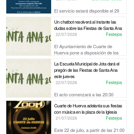
El servicio estará disponible el 29
de julio, en horario de 09:30 a 12:00 horas, con un total de
Un chatbot resolverá al instante las
50 plazas disponibles.
dudas sobre las Fiestas de Santa Ana
22/07/2026
Festejos
El Ayuntamiento de Cuarte de
Huerva pone a disposición de los
vecinos un asistente virtual para consultar la programación,
La Escuela Municipal de Jota dará el
los horarios y las ubica...
pregón de las Fiestas de Santa Ana
este jueves
22/07/2026
Festejos
El acto comenzará a las 20:30
horas en el Bulevar y contará, por primera vez, con un
Cuarte de Huerva adelanta sus fiestas
chupinazo sin pirotecnia debido a la situación de alerta roja
con música en la plaza de la Iglesia
...
21/07/2026
Festejos
Este 22 de julio, a partir de las 21:00