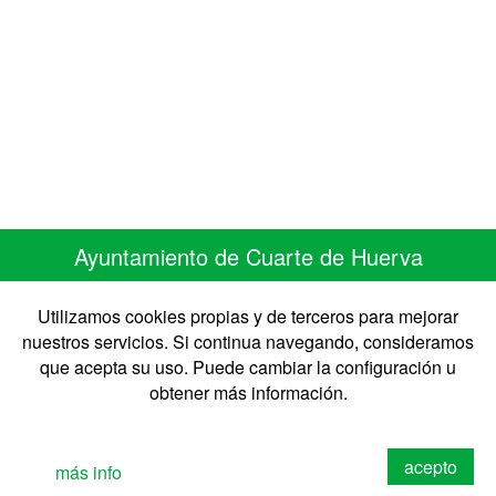
Ayuntamiento de Cuarte de Huerva
C/ Monasterio de Siresa 7
50410 Cuarte de Huerva ZARAGOZA
Utilizamos cookies propias y de terceros para mejorar
Telefono 976 50 30 67 • Fax 976 50 41 41
nuestros servicios. Si continua navegando, consideramos
CIF: P-5008900-B
que acepta su uso. Puede cambiar la configuración u
obtener más información.
©2026 Ayto. Cuarte de Huerva
Diseño: Izquierdo&Chueca
acepto
más info