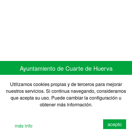
Ayuntamiento de Cuarte de Huerva
C/ Monasterio de Siresa 7
50410 Cuarte de Huerva ZARAGOZA
Utilizamos cookies propias y de terceros para mejorar
Telefono 976 50 30 67 • Fax 976 50 41 41
nuestros servicios. Si continua navegando, consideramos
CIF: P-5008900-B
que acepta su uso. Puede cambiar la configuración u
obtener más información.
©2026 Ayto. Cuarte de Huerva
Diseño: Izquierdo&Chueca
acepto
más info