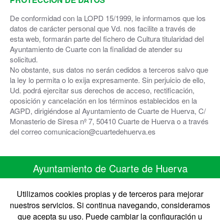
De conformidad con la LOPD 15/1999, le informamos que los
datos de carácter personal que Vd. nos facilite a través de
esta web, formarán parte del fichero de Cultura titularidad del
Ayuntamiento de Cuarte con la finalidad de atender su
solicitud.
No obstante, sus datos no serán cedidos a terceros salvo que
la ley lo permita o lo exija expresamente. Sin perjuicio de ello,
Ud. podrá ejercitar sus derechos de acceso, rectificación,
oposición y cancelación en los términos establecidos en la
AGPD, dirigiéndose al Ayuntamiento de Cuarte de Huerva, C/
Monasterio de Siresa nº 7, 50410 Cuarte de Huerva o a través
del correo comunicacion@cuartedehuerva.es
Ayuntamiento de Cuarte de Huerva
C/ Monasterio de Siresa 7
50410 Cuarte de Huerva ZARAGOZA
Utilizamos cookies propias y de terceros para mejorar
Telefono 976 50 30 67 • Fax 976 50 41 41
nuestros servicios. Si continua navegando, consideramos
CIF: P-5008900-B
que acepta su uso. Puede cambiar la configuración u