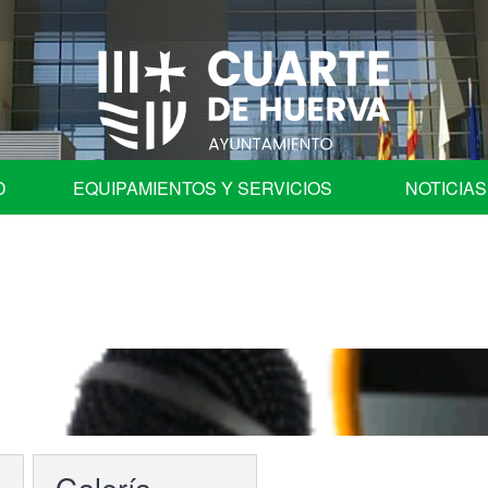
D
EQUIPAMIENTOS Y SERVICIOS
NOTICIAS
fica
Programa de Fiestas
Ayuntamiento
Auditorio
les
Centros Educativos de Cuarte de Huerva
| Comisión de Cuentas
Centro de Convivencia para Mayores
ación en órganos colegiados.
Cementerio Municipal
Galería