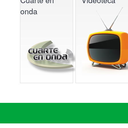
onda
Grupos políticos
Plenos Municipales
PMUS - Plan de Movilidad Urbana Sostenible
Urbanismo
Tablón de anuncios: Ofertas de trabajo y otros
Linea Verde - Ayuntamiento de Cuarte de Hue
Trámites y Servicios
Atención al Ciudadano
Ayuntamiento Online
112 ARAGÓN - ALERTAS