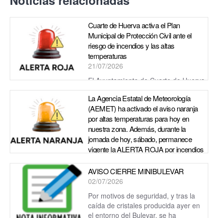
Cuarte de Huerva activa el Plan
Municipal de Protección Civil ante el
riesgo de incendios y las altas
temperaturas
21/07/2026
El Ayuntamiento de Cuarte de Huerva
mantiene activado el Plan Municipal de Protección Civil en
La Agencia Estatal de Meteorología
fase de alerta ante la alerta roja por riesgo de inc...
(AEMET) ha activado el aviso naranja
por altas temperaturas para hoy en
nuestra zona. Además, durante la
jornada de hoy, sábado, permanece
vigente la ALERTA ROJA por incendios
forestales.
06/07/2026
AVISO CIERRE MINIBULEVAR
02/07/2026
La Agencia Estatal de Meteorología (AEMET) ha activado el
aviso naranja por altas temperaturas para hoy en nuestra
Por motivos de seguridad, y tras la
zona. Además, permanece vigente ...
caída de cristales producida ayer en
el entorno del Bulevar, se ha