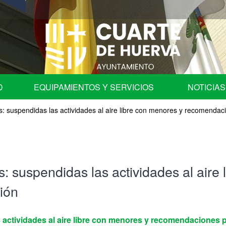
D
EQUIPAMIENTOS Y SERVICIOS
NOTICIAS
as: suspendidas las actividades al aire libre con menores y recomendac
fica
Programa de Fiestas
Ayuntamiento
Auditorio
s: suspendidas las actividades al aire
les
Centros Educativos de Cuarte de Huerva
ión
| Comisión de Cuentas
Centro de Convivencia para Mayores
s actividades al aire libre con menores y recomendaciones 
ación en órganos colegiados.
Cementerio Municipal