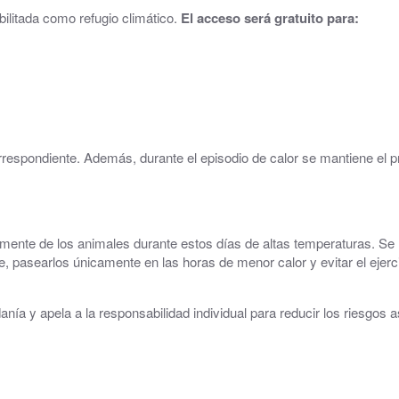
litada como refugio climático.
El acceso será gratuito para:
Parque y zonas verdes
Plaza de toros
Piscinas Municipales
Policía Local
espondiente. Además, durante el episodio de calor se mantiene el pre
Protección Civil · Agrupación de Voluntarios
Gestión de residuos en el municipio
mente de los animales durante estos días de altas temperaturas. Se r
Rincón Solidario
pasearlos únicamente en las horas de menor calor y evitar el ejerci
Comarca Central · Servicios Sociales
nía y apela a la responsabilidad individual para reducir los riesgos 
Transporte público