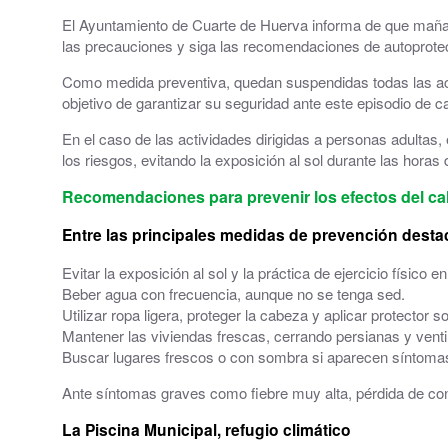
El Ayuntamiento de Cuarte de Huerva informa de que mañana
Grupos políticos
las precauciones y siga las recomendaciones de autoprote
Plenos Municipales
Como medida preventiva, quedan suspendidas todas las activi
objetivo de garantizar su seguridad ante este episodio de c
PMUS - Plan de Movilidad Urbana Sostenible
En el caso de las actividades dirigidas a personas adultas
los riesgos, evitando la exposición al sol durante las horas
Urbanismo
Recomendaciones para prevenir los efectos del ca
Tablón de anuncios: Ofertas de trabajo y otros
Entre las principales medidas de prevención desta
Linea Verde - Ayuntamiento de Cuarte de Hue
Evitar la exposición al sol y la práctica de ejercicio físico e
Beber agua con frecuencia, aunque no se tenga sed.
Trámites y Servicios
Utilizar ropa ligera, proteger la cabeza y aplicar protector so
Mantener las viviendas frescas, cerrando persianas y venti
Atención al Ciudadano
Buscar lugares frescos o con sombra si aparecen síntoma
Ayuntamiento Online
Ante síntomas graves como fiebre muy alta, pérdida de con
La Piscina Municipal, refugio climático
112 ARAGÓN - ALERTAS