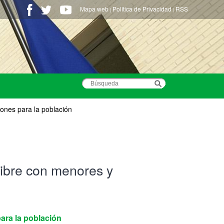
Mapa web
Política de Privacidad
RSS
|
|
iones para la población
 libre con menores y
para la población