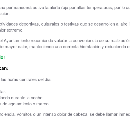
 permanecerá activa la alerta roja por altas temperaturas, por lo 
Consultorio Médico
cción.
CUARTOCIO · Espacio Joven
dades deportivas, culturales o festivas que se desarrollen al aire l
alor extremo.
Club CdH
, el Ayuntamiento recomienda valorar la conveniencia de su realizaci
 de mayor calor, manteniendo una correcta hidratación y reduciendo el
Cultura
lor
.
Deportes
can:
rva
Depuradora, Potabilizadora y Depósitos de Agua
n las horas centrales del día.
Directorio de empresas
lar.
lando durante la noche.
ACHE, Asociación Corredor del Huerva Empresari
s de agotamiento o mareo.
Iglesia de Santa Cruz
ciencia, vómitos o un intenso dolor de cabeza, se debe llamar inmed
Juzgados