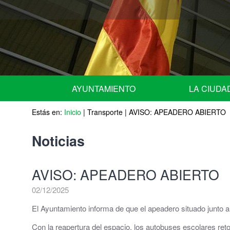
AYUNTAMIENTO
LA CIUDA
Estás en:
URGENTE - NOTICIAS de ULTIMA HORA -
Inicio
|
Transporte
|
AVISO: APEADERO ABIERTO
Situación geográ
Equipo de Gobierno
Historia
Noticias
Miembros del Pleno por grupos
Escudo
AVISO: APEADERO ABIERTO
Miembros de la Junta de Gobierno Local
Fiestas Patrona
02/12/2025
Comisiones Informativas | Comisión Asesora 
Agenda
El Ayuntamiento informa de que el apeadero situado junto a
Nombramiento de representantes de la corpor
Con la reapertura del espacio, los autobuses escolares ret