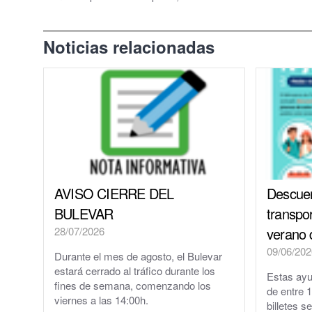
Grupos políticos
Noticias relacionadas
Plenos Municipales
PMUS - Plan de Movilidad Urbana Sostenible
Urbanismo
Tablón de anuncios: Ofertas de trabajo y otros
Linea Verde - Ayuntamiento de Cuarte de Hue
AVISO CIERRE DEL
Descuen
Trámites y Servicios
BULEVAR
transpor
28/07/2026
verano 
Atención al Ciudadano
09/06/202
Durante el mes de agosto, el Bulevar
Ayuntamiento Online
estará cerrado al tráfico durante los
Estas ayu
fines de semana, comenzando los
de entre 
viernes a las 14:00h.
112 ARAGÓN - ALERTAS
billetes s