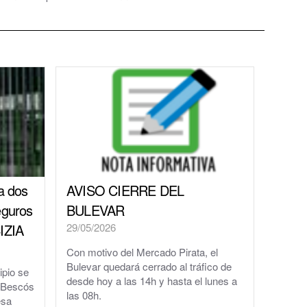
a dos
AVISO CIERRE DEL
eguros
BULEVAR
BIZIA
29/05/2026
al
Con motivo del Mercado Pirata, el
Bulevar quedará cerrado al tráfico de
ipio se
desde hoy a las 14h y hasta el lunes a
a Bescós
las 08h.
esa