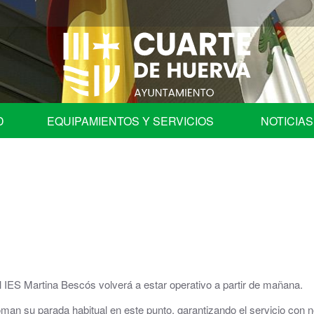
D
EQUIPAMIENTOS Y SERVICIOS
NOTICIAS
fica
Programa de Fiestas
Ayuntamiento
Auditorio
les
Centros Educativos de Cuarte de Huerva
| Comisión de Cuentas
Centro de Convivencia para Mayores
l IES Martina Bescós volverá a estar operativo a partir de mañana.
ación en órganos colegiados.
Cementerio Municipal
oman su parada habitual en este punto, garantizando el servicio con 