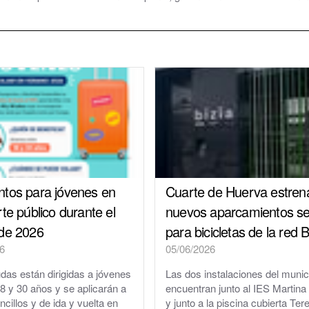
Consultorio Médico
CUARTOCIO · Espacio Joven
Club CdH
Cultura
.
Deportes
rva
Depuradora, Potabilizadora y Depósitos de Agua
tos para jóvenes en
Cuarte de Huerva estren
Directorio de empresas
te público durante el
nuevos aparcamientos s
de 2026
para bicicletas de la red 
ACHE, Asociación Corredor del Huerva Empresari
6
05/06/2026
Iglesia de Santa Cruz
das están dirigidas a jóvenes
Las dos instalaciones del munic
18 y 30 años y se aplicarán a
encuentran junto al IES Martin
Juzgados
encillos y de ida y vuelta en
y junto a la piscina cubierta Ter