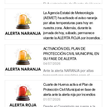
El Ayuntamiento de Cuarte de Huerva
mantiene activado el Plan Municipal de Protección Civil en
La Agencia Estatal de Meteorología
fase de alerta ante la alerta roja por riesgo de inc...
(AEMET) ha activado el aviso naranja
por altas temperaturas para hoy en
nuestra zona. Además, durante la
jornada de hoy, sábado, permanece
vigente la ALERTA ROJA por incendios
forestales.
06/07/2026
ACTIVACIÓN DEL PLAN DE
PROTECCIÓN CIVIL MUNICIPAL EN
La Agencia Estatal de Meteorología (AEMET) ha activado el
SU FASE DE ALERTA
aviso naranja por altas temperaturas para hoy en nuestra
04/07/2026
zona. Además, permanece vigente ...
Ante la alerta NARANJA por altas
temperaturas previstas para el
domingo 5 de julio, el Ayuntamiento mantiene su Plan de
Cuarte de Huerva activa el Plan de
Protección Civil en fase de...
Protección Civil Municipal en fase de
alerta ante la alerta roja por incendios
01/07/2026
Desde el Consistorio se ruega a la