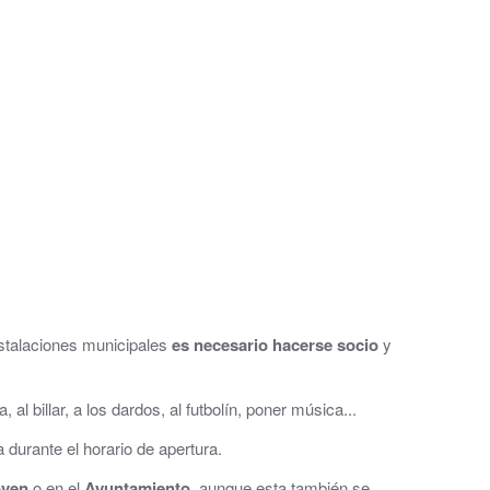
stalaciones municipales
es necesario hacerse socio
y
al
 billar, a los dardos, al futbolín, poner música...
durante el horario de apertura.
oven
o en el
Ayuntamiento,
aunque esta también se