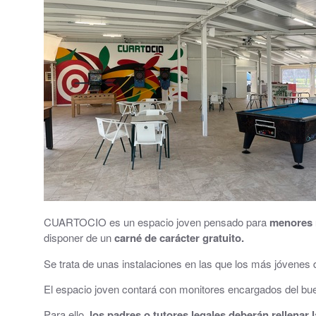
Grupos políticos
Plenos Municipales
PMUS - Plan de Movilidad Urbana Sostenible
Urbanismo
Tablón de anuncios: Ofertas de trabajo y otros
Linea Verde - Ayuntamiento de Cuarte de Hue
Trámites y Servicios
CUARTOCIO es un espacio joven pensado para
menores n
disponer de un
carné de carácter gratuito.
Atención al Ciudadano
Se trata de unas instalaciones en las que los más jóvenes de
Ayuntamiento Online
El espacio joven contará con monitores encargados del buen
112 ARAGÓN - ALERTAS
Para ello,
los padres o tutores legales deberán rellenar l