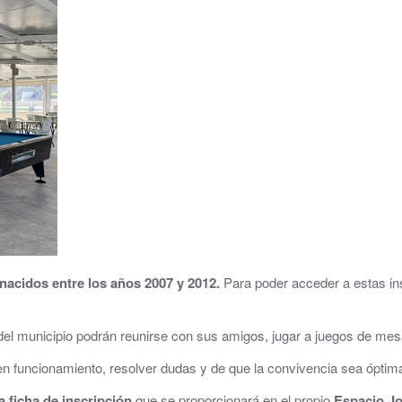
Consultorio Médico
CUARTOCIO · Espacio Joven
Club CdH
Cultura
.
Deportes
rva
Depuradora, Potabilizadora y Depósitos de Agua
Directorio de empresas
acidos entre los años 2007 y 2012.
Para poder acceder a estas in
ACHE, Asociación Corredor del Huerva Empresari
l municipio podrán reunirse con sus amigos, jugar a juegos de mesa, al
Iglesia de Santa Cruz
 funcionamiento, resolver dudas y de que la convivencia sea óptima 
Juzgados
a ficha de inscripción
que se proporcionará en el propio
Espacio J