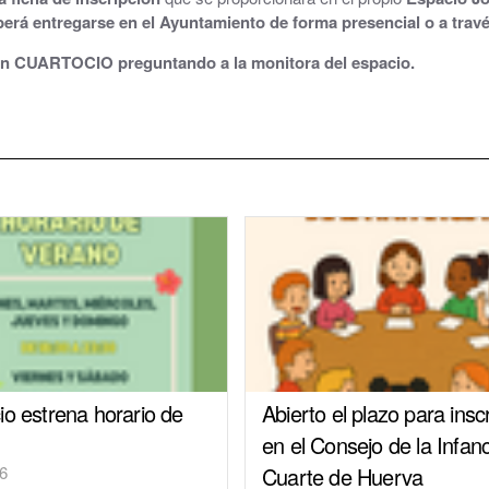
erá entregarse en el Ayuntamiento de forma presencial o a travé
Parque y zonas verdes
 en CUARTOCIO preguntando a la monitora del espacio.
Plaza de toros
Piscinas Municipales
Policía Local
Protección Civil · Agrupación de Voluntarios
Gestión de residuos en el municipio
Rincón Solidario
Comarca Central · Servicios Sociales
io estrena horario de
Abierto el plazo para inscr
Transporte público
en el Consejo de la Infan
6
Cuarte de Huerva