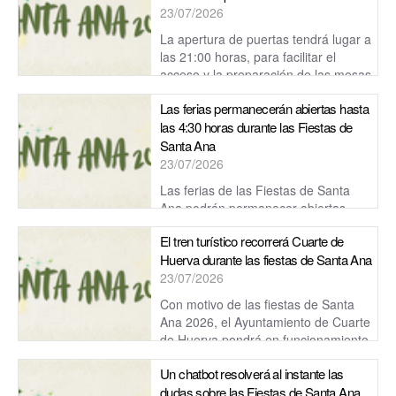
23/07/2026
La apertura de puertas tendrá lugar a
las 21:00 horas, para facilitar el
acceso y la preparación de las mesas
antes del comienzo de la cena.
Las ferias permanecerán abiertas hasta
las 4:30 horas durante las Fiestas de
Santa Ana
23/07/2026
Las ferias de las Fiestas de Santa
Ana podrán permanecer abiertas
hasta las 4:30 horas de la madrugada, salvo el domingo,
El tren turístico recorrerá Cuarte de
jornada en la que el reci...
Huerva durante las fiestas de Santa Ana
23/07/2026
Con motivo de las fiestas de Santa
Ana 2026, el Ayuntamiento de Cuarte
de Huerva pondrá en funcionamiento
el tren turístico los días 23, 24, 25 y 2...
Un chatbot resolverá al instante las
dudas sobre las Fiestas de Santa Ana