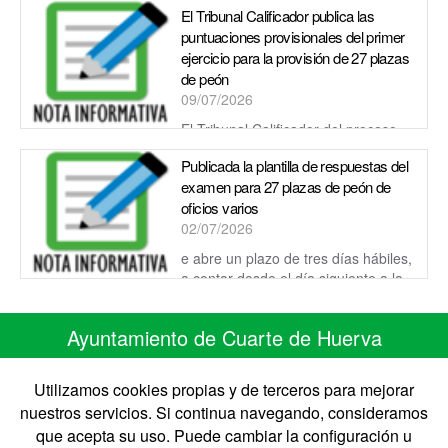
El Tribunal Calificador publica las
puntuaciones provisionales del primer
ejercicio para la provisión de 27 plazas
de peón
09/07/2026
El Tribunal Calificador del proceso
selectivo para la provisión de 27 plazas de peón ha resuelto
Publicada la plantilla de respuestas del
las alegaciones presentadas
examen para 27 plazas de peón de
oficios varios
02/07/2026
e abre un plazo de tres días hábiles,
a contar desde el día siguiente a la
publicación de este anuncio en la página web municipal, para
que las per...
Ayuntamiento de Cuarte de Huerva
C/ Monasterio de Siresa 7
50410 Cuarte de Huerva ZARAGOZA
Utilizamos cookies propias y de terceros para mejorar
Telefono 976 50 30 67 • Fax 976 50 41 41
nuestros servicios. Si continua navegando, consideramos
CIF: P-5008900-B
que acepta su uso. Puede cambiar la configuración u