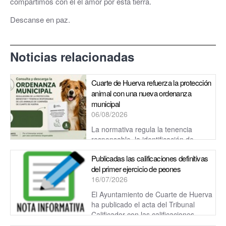
compartimos con él el amor por esta tierra.
Descanse en paz.
Noticias relacionadas
Cuarte de Huerva refuerza la protección
animal con una nueva ordenanza
municipal
06/08/2026
La normativa regula la tenencia
responsable, la identificación de
mascotas, la convivencia en espacios públicos, las colonias
Publicadas las calificaciones definitivas
felinas y el régimen ...
del primer ejercicio de peones
16/07/2026
El Ayuntamiento de Cuarte de Huerva
ha publicado el acta del Tribunal
Calificador con las calificaciones
definitivas del primer ejercicio de la fas...