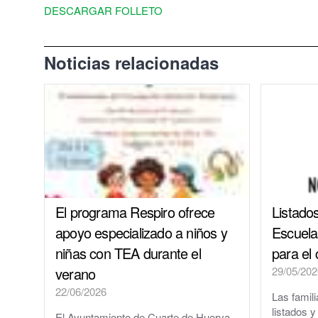
DESCARGAR FOLLETO
El Tiempo en Cuarte de Huerva
Redes Sociales
Noticias relacionadas
El programa Respiro ofrece
Listado
apoyo especializado a niños y
Escuelas
niñas con TEA durante el
para el
verano
29/05/202
22/06/2026
Las famil
listados 
El Ayuntamiento de Cuarte de Huerva,