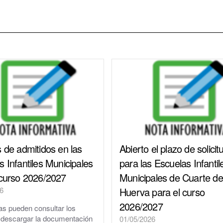
Parque y zonas verdes
Plaza de toros
Piscinas Municipales
Policía Local
Protección Civil · Agrupación de Voluntarios
Gestión de residuos en el municipio
Rincón Solidario
s de admitidos en las
Abierto el plazo de solicit
 Infantiles Municipales
para las Escuelas Infantil
Comarca Central · Servicios Sociales
 curso 2026/2027
Municipales de Cuarte de
Transporte público
6
Huerva para el curso
2026/2027
ias pueden consultar los
y descargar la documentación
01/05/2026