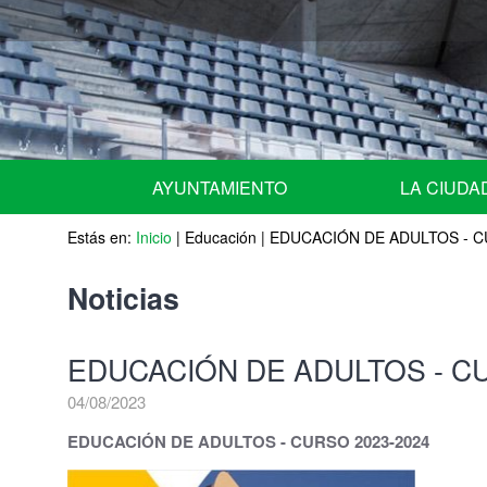
AYUNTAMIENTO
LA CIUDA
Estás en:
URGENTE - NOTICIAS de ULTIMA HORA -
Inicio
|
Educación
|
EDUCACIÓN DE ADULTOS - C
Situación geográ
Equipo de Gobierno
Historia
Noticias
Miembros del Pleno por grupos
Escudo
EDUCACIÓN DE ADULTOS - CU
Miembros de la Junta de Gobierno Local
Fiestas Patrona
04/08/2023
Comisiones Informativas | Comisión Asesora 
Agenda
EDUCACIÓN DE ADULTOS - CURSO 2023-2024
Nombramiento de representantes de la corpor