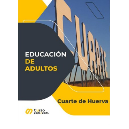
Grupos políticos
Plenos Municipales
PMUS - Plan de Movilidad Urbana Sostenible
Urbanismo
Tablón de anuncios: Ofertas de trabajo y otros
Linea Verde - Ayuntamiento de Cuarte de Hue
Trámites y Servicios
Atención al Ciudadano
Ayuntamiento Online
112 ARAGÓN - ALERTAS