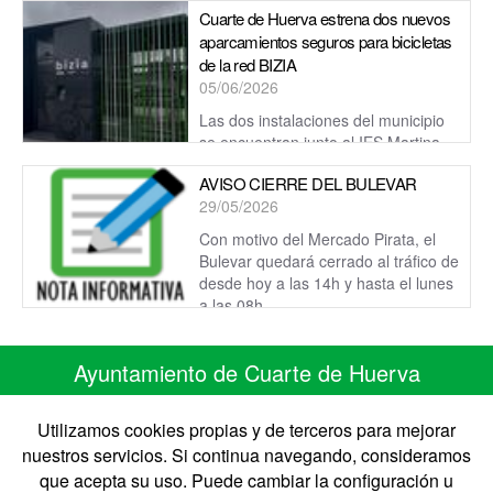
Cuarte de Huerva estrena dos nuevos
aparcamientos seguros para bicicletas
de la red BIZIA
05/06/2026
Las dos instalaciones del municipio
se encuentran junto al IES Martina
Bescós y junto a la piscina cubierta Teresa Perales.
AVISO CIERRE DEL BULEVAR
29/05/2026
Con motivo del Mercado Pirata, el
Bulevar quedará cerrado al tráfico de
desde hoy a las 14h y hasta el lunes
a las 08h.
Ayuntamiento de Cuarte de Huerva
C/ Monasterio de Siresa 7
50410 Cuarte de Huerva ZARAGOZA
Utilizamos cookies propias y de terceros para mejorar
Telefono 976 50 30 67 • Fax 976 50 41 41
nuestros servicios. Si continua navegando, consideramos
CIF: P-5008900-B
que acepta su uso. Puede cambiar la configuración u