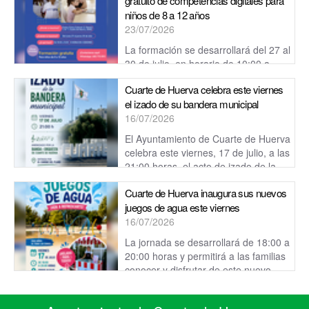
gratuito de competencias digitales para
niños de 8 a 12 años
23/07/2026
La formación se desarrollará del 27 al
30 de julio, en horario de 10:00 a
12:00 horas, en el Centro Cívico Cultural de Cuarte de
Cuarte de Huerva celebra este viernes
Huerva.
el izado de su bandera municipal
16/07/2026
El Ayuntamiento de Cuarte de Huerva
celebra este viernes, 17 de julio, a las
21:00 horas, el acto de izado de la
bandera municipal.
Cuarte de Huerva inaugura sus nuevos
juegos de agua este viernes
16/07/2026
La jornada se desarrollará de 18:00 a
20:00 horas y permitirá a las familias
conocer y disfrutar de este nuevo
espacio, pensado para refrescarse y ...