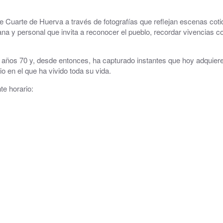
Consultorio Médico
de Cuarte de Huerva a través de fotografías que reflejan escenas co
cana y personal que invita a reconocer el pueblo, recordar vivencias 
CUARTOCIO · Espacio Joven
 años 70 y, desde entonces, ha capturado instantes que hoy adquiere
Club CdH
io en el que ha vivido toda su vida.
Cultura
te horario:
.
Deportes
rva
Depuradora, Potabilizadora y Depósitos de Agua
Directorio de empresas
ACHE, Asociación Corredor del Huerva Empresari
Iglesia de Santa Cruz
Juzgados