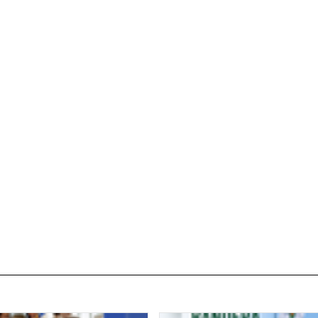
Parque y zonas verdes
Plaza de toros
Piscinas Municipales
Policía Local
Protección Civil · Agrupación de Voluntarios
Gestión de residuos en el municipio
Rincón Solidario
Comarca Central · Servicios Sociales
Transporte público