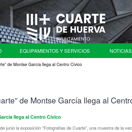
D
EQUIPAMIENTOS Y SERVICIOS
NOTICIAS
te” de Montse García llega al Centro Cívico
fica
Programa de Fiestas
Ayuntamiento
Auditorio
arte” de Montse García llega al Centr
les
Centros Educativos de Cuarte de Huerva
| Comisión de Cuentas
Centro de Convivencia para Mayores
rcía llega al Centro Cívico
 de junio la exposición “Fotografías de Cuarte”, una muestra de la 
ación en órganos colegiados.
Cementerio Municipal