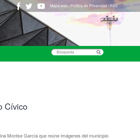
Mapa web
Política de Privacidad
RSS
|
|
o Cívico
vecina Montse García que reúne imágenes del municipio