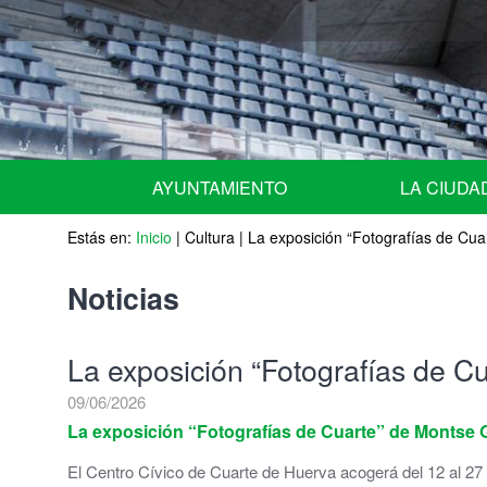
AYUNTAMIENTO
LA CIUDA
Estás en:
URGENTE - NOTICIAS de ULTIMA HORA -
Inicio
|
Cultura
|
La exposición “Fotografías de Cuar
Situación geográ
Equipo de Gobierno
Historia
Noticias
Miembros del Pleno por grupos
Escudo
La exposición “Fotografías de Cu
Miembros de la Junta de Gobierno Local
Fiestas Patrona
09/06/2026
Comisiones Informativas | Comisión Asesora 
Agenda
La exposición “Fotografías de Cuarte” de Montse Ga
El Centro Cívico de Cuarte de Huerva acogerá del 12 al 27
Nombramiento de representantes de la corpor