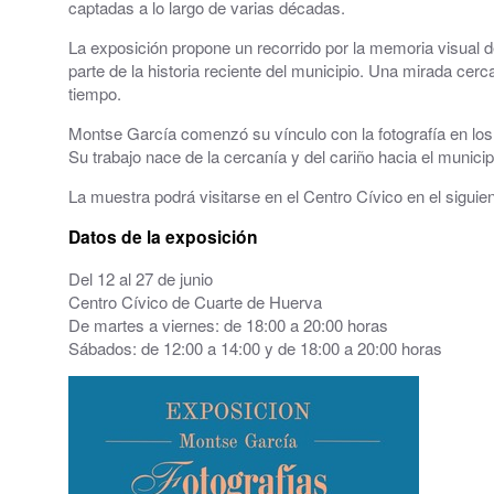
captadas a lo largo de varias décadas.
Grupos políticos
La exposición propone un recorrido por la memoria visual 
parte de la historia reciente del municipio. Una mirada cer
Plenos Municipales
tiempo.
Montse García comenzó su vínculo con la fotografía en los
PMUS - Plan de Movilidad Urbana Sostenible
Su trabajo nace de la cercanía y del cariño hacia el municip
Urbanismo
La muestra podrá visitarse en el Centro Cívico en el siguien
Tablón de anuncios: Ofertas de trabajo y otros
Datos de la exposición
Del 12 al 27 de junio
Linea Verde - Ayuntamiento de Cuarte de Hue
Centro Cívico de Cuarte de Huerva
De martes a viernes: de 18:00 a 20:00 horas
Trámites y Servicios
Sábados: de 12:00 a 14:00 y de 18:00 a 20:00 horas
Atención al Ciudadano
Ayuntamiento Online
112 ARAGÓN - ALERTAS