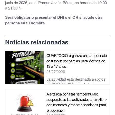
junio de 2026, en el Parque Jesús Pérez, en horario de 19:00
a 21:00 h.
Será obligatorio presentar el DNI o el QR si acude otra
persona en tu nombre.
Noticias relacionadas
CUARTOCIO organiza un campeonato
de futbolín por parejas para jóvenes de
13 a 17 años
23/07/2026
La actividad está destinada a socios
de CUARTOCIO con edades
comprendidas entre los 13 y los 17 años. Para participar, será
Alerta roja por altas temperaturas:
necesario formar una pa...
suspendidas las actividades al aire libre
con menores y recomendaciones para
la población