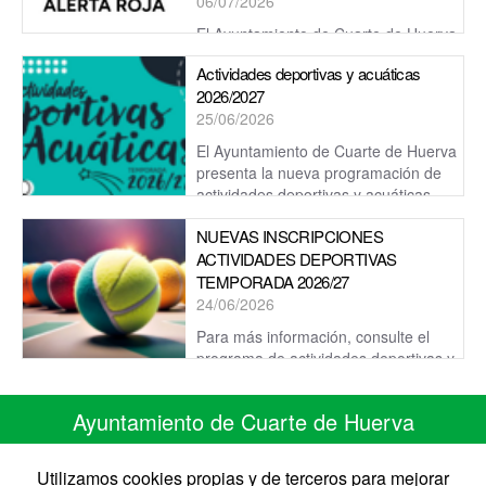
06/07/2026
El Ayuntamiento de Cuarte de Huerva
informa de que mañana permanecerá activa la alerta roja por
Actividades deportivas y acuáticas
altas temperaturas, por lo que hace un llamamiento ...
2026/2027
25/06/2026
El Ayuntamiento de Cuarte de Huerva
presenta la nueva programación de
actividades deportivas y acuáticas
para la temporada 2026/2027, una oferta pe...
NUEVAS INSCRIPCIONES
ACTIVIDADES DEPORTIVAS
TEMPORADA 2026/27
24/06/2026
Para más información, consulte el
programa de actividades deportivas y
acuáticas 2026/27 publicado en esta misma web.
Ayuntamiento de Cuarte de Huerva
C/ Monasterio de Siresa 7
50410 Cuarte de Huerva ZARAGOZA
Utilizamos cookies propias y de terceros para mejorar