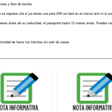
ores y libro de familia.
Parque y zonas verdes
o se requiere cita si ya tienes una para DNI se hará en el mismo acto si lo sol
Plaza de toros
ses antes de su caducidad, el pasaporte hasta 12 meses antes. Puedes inscri
Piscinas Municipales
Policía Local
rtunidad de hacer tus trámites sin salir de casas.
Protección Civil · Agrupación de Voluntarios
Gestión de residuos en el municipio
Rincón Solidario
Comarca Central · Servicios Sociales
Transporte público