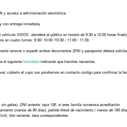
Consultorio Médico
PIN y acceso a administración electrónica
CUARTOCIO · Espacio Joven
y con entrega inmediata¡
l vehículo VIDOC atenderá al público en horario de 9:30 a 12:00 horas final
Club CdH
os en cuatro turnos: 9:30/ 10:00 /10:30 / 11:00 / 11:30.
Cultura
site renovar o expedir ambos documentos (DNI y pasaporte) deberá solicitar
.
Deportes
a el siguiente
formulario
indicando que tramites necesitas.
rva
Depuradora, Potabilizadora y Depósitos de Agua
vez cubierto el cupo nos pondremos en contacto contigo para confirmar la fe
Directorio de empresas
ACHE, Asociación Corredor del Huerva Empresari
in gafas), DNI anterior, tasa 12€, si eres familia numerosa acreditación.
Iglesia de Santa Cruz
amiento (menos de 90 días), partida literal de nacimiento ( menos de 180 día
ivil), foto reciente, tasa correspondientes.
Juzgados