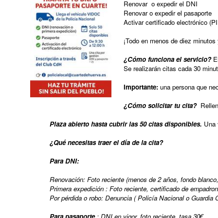
Renovar o expedir el DNI
Renovar o expedir el pasaporte
Grupos políticos
Activar certificado electrónico (
Plenos Municipales
¡Todo en menos de diez minutos 
¿Cómo funciona el servicio?
E
PMUS - Plan de Movilidad Urbana Sostenible
Se realizarán citas cada 30 minut
Urbanismo
Importante:
una persona que nece
Tablón de anuncios: Ofertas de trabajo y otros
¿Cómo solicitar tu cita?
Rellen
Linea Verde - Ayuntamiento de Cuarte de Hue
Plaza abierto hasta cubrir las 50 citas disponibles.
Una 
¿Qué necesitas traer el día de la cita?
Trámites y Servicios
Para DNI:
Atención al Ciudadano
Renovación: Foto reciente (menos de 2 años, fondo blanco, s
Ayuntamiento Online
Primera expedición : Foto reciente, certificado de empadron
Por pérdida o robo: Denuncia ( Policía Nacional o Guardia C
112 ARAGÓN - ALERTAS
Para pasaporte
: DNI en vigor, foto reciente, tasa 30€.