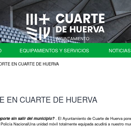
D
EQUIPAMIENTOS Y SERVICIOS
NOTICIAS
PORTE EN CUARTE DE HUERVA
fica
Programa de Fiestas
Ayuntamiento
Auditorio
TE EN CUARTE DE HUERVA
les
Centros Educativos de Cuarte de Huerva
| Comisión de Cuentas
Centro de Convivencia para Mayores
porte sin salir del municipio?
. El Ayuntamiento de Cuarte de Huerva pone
 Policía NacionalUna unidad móvil totalmente equipada acudirá a nuestro mun
ación en órganos colegiados.
Cementerio Municipal