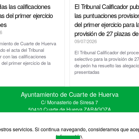
as las calificaciones
El Tribunal Calificador pub
vas del primer ejercicio
las puntuaciones provisio
nes
del primer ejercicio para l
6
provisión de 27 plazas d
09/07/2026
miento de Cuarte de Huerva
do el acta del Tribunal
El Tribunal Calificador del proc
r con las calificaciones
selectivo para la provisión de 2
s del primer ejercicio de la
de peón ha resuelto las alegaci
presentadas
Ayuntamiento de Cuarte de Huerva
C/ Monasterio de Siresa 7
50410 Cuarte de Huerva ZARAGOZA
Telefono 976 50 30 67 • Fax 976 50 41 41
CIF: P-5008900-B
uestros servicios. Si continua navegando, consideramos que ace
información.