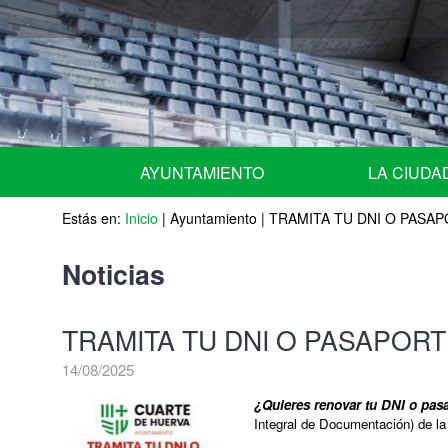
AYUNTAMIENTO
LA CIUDA
Estás en:
URGENTE - NOTICIAS de ULTIMA HORA -
Inicio
|
Ayuntamiento
|
TRAMITA TU DNI O PASA
Situación geográ
Equipo de Gobierno
Historia
Noticias
Miembros del Pleno por grupos
Escudo
TRAMITA TU DNI O PASAPOR
Miembros de la Junta de Gobierno Local
Fiestas Patrona
14/08/2025
Comisiones Informativas | Comisión Asesora 
Agenda
¿Quieres renovar tu DNI o pasa
Integral de Documentación) de la
Nombramiento de representantes de la corpor