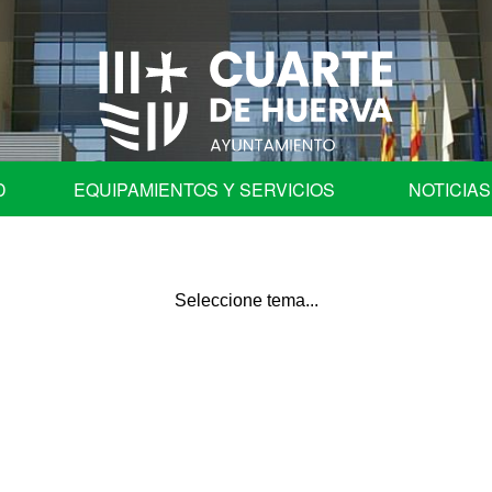
D
EQUIPAMIENTOS Y SERVICIOS
NOTICIAS
fica
Programa de Fiestas
Ayuntamiento
Auditorio
les
Centros Educativos de Cuarte de Huerva
| Comisión de Cuentas
Centro de Convivencia para Mayores
ación en órganos colegiados.
Cementerio Municipal