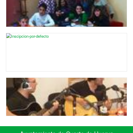
05/10/2015
Mónica Obeso habla de las necesidades pedagógicas y
sociales y de la realidad escolar y emocional que viven los
niños con altas capacidades.
TALLER DE RADIO. Entrevista Alcalde
09/04/2013
Los alumnos del taller de radio Los Lagartos fueron al
Ayuntamiento, micrófono en mano, para entrevistar al alcalde
en su despacho.
INAGURACIÓN DE LA EXPOSICIÓN COMPARTE ÁFRICA
20/11/2012
En la que estuvimos grabando el inicio del acto.
CUARTE MUSIC FESTIVAL 2012