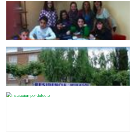
ALTAS CAPACIDADES
05/10/2015
Mónica Obeso habla de las necesidades pedagógicas y
sociales y de la realidad escolar y emocional que viven los
niños con altas capacidades.
TALLER DE RADIO. Entrevista Alcalde
09/04/2013
Los alumnos del taller de radio Los Lagartos fueron al
Ayuntamiento, micrófono en mano, para entrevistar al alcalde
en su despacho.
NAVIDAD 2012-2013 EN LA RESIDENCIA MIRASOL
28/12/2012
La radio pública realizó un especial en el interior de la
residencia Mirasol de Cuarte de Huerva para conocer cómo
están sus internos y cómo van a ...