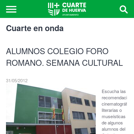
Cuarte en onda
ALUMNOS COLEGIO FORO
ROMANO. SEMANA CULTURAL
31/05/2012
Escucha las
recomendacion
cinematográfica
literarias o
museísticas
de algunos
alumnos del